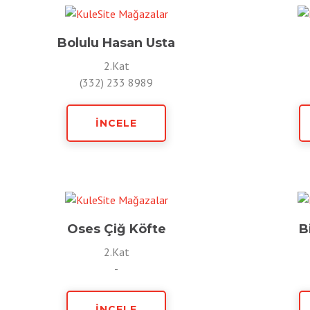
Bolulu Hasan Usta
2.Kat
(332) 233 8989
İNCELE
Oses Çiğ Köfte
B
2.Kat
-
İNCELE