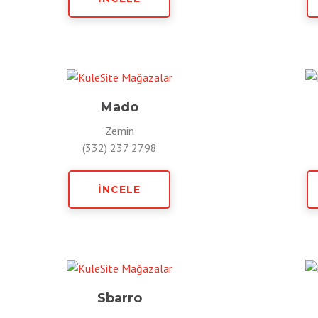
Mado
Zemin
(332) 237 2798
İNCELE
Sbarro