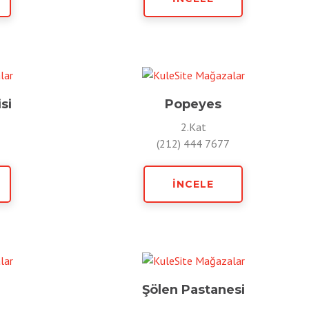
si
Popeyes
2.Kat
(212) 444 7677
İNCELE
Şölen Pastanesi