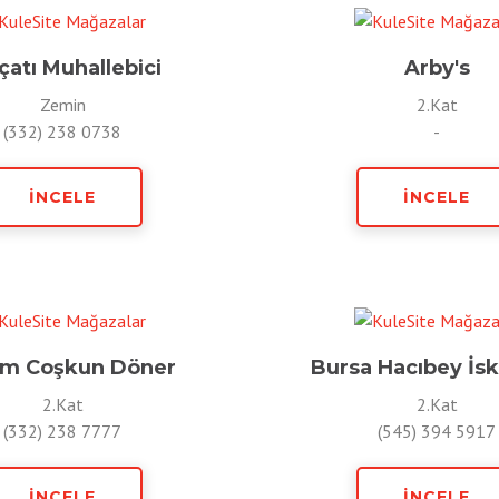
çatı Muhallebici
Arby's
Zemin
2.Kat
(332) 238 0738
-
İNCELE
İNCELE
m Coşkun Döner
Bursa Hacıbey İs
2.Kat
2.Kat
(332) 238 7777
(545) 394 5917
İNCELE
İNCELE