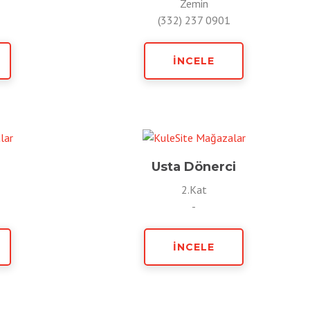
Zemin
(332) 237 0901
İNCELE
Usta Dönerci
2.Kat
-
İNCELE