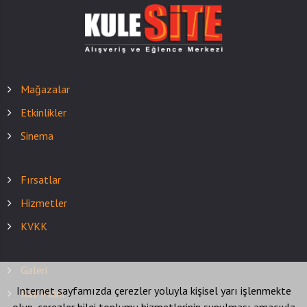
Mağazalar
Etkinlikler
Sinema
Fırsatlar
Hizmetler
KVKK
Galeri
Internet sayfamızda çerezler yoluyla kişisel yarı işlenmekte
Kat Planı