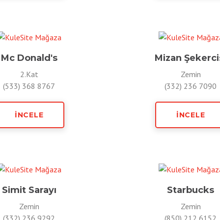
Mc Donald's
Mizan Şekerci
2.Kat
Zemin
(533) 368 8767
(332) 236 7090
İNCELE
İNCELE
Simit Sarayı
Starbucks
Zemin
Zemin
(332) 236 9292
(850) 212 6152