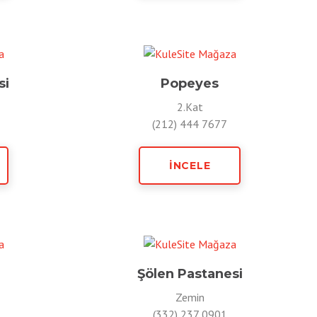
si
Popeyes
2.Kat
(212) 444 7677
İNCELE
Şölen Pastanesi
Zemin
(332) 237 0901