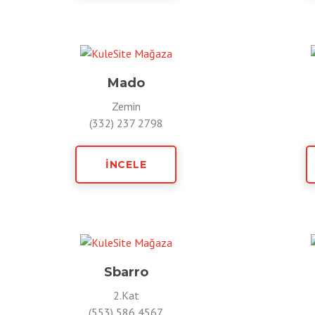
Mado
Zemin
(332) 237 2798
İNCELE
Sbarro
2.Kat
(553) 586 4567