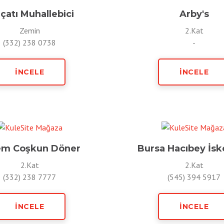
çatı Muhallebici
Arby's
Zemin
2.Kat
(332) 238 0738
-
İNCELE
İNCELE
em Coşkun Döner
Bursa Hacıbey İs
2.Kat
2.Kat
(332) 238 7777
(545) 394 5917
İNCELE
İNCELE