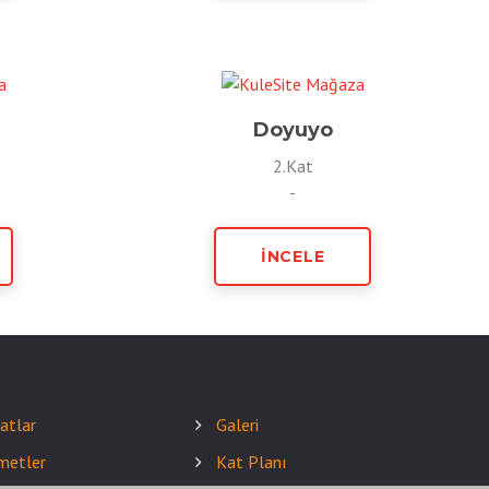
Doyuyo
2.Kat
-
İNCELE
satlar
Galeri
metler
Kat Planı