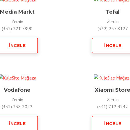
Media Markt
Tefal
Zemin
Zemin
(332) 221 7890
(332) 237 8127
İNCELE
İNCELE
Vodafone
Xiaomi Stor
Zemin
Zemin
(332) 238 2042
(541) 712 4242
İNCELE
İNCELE