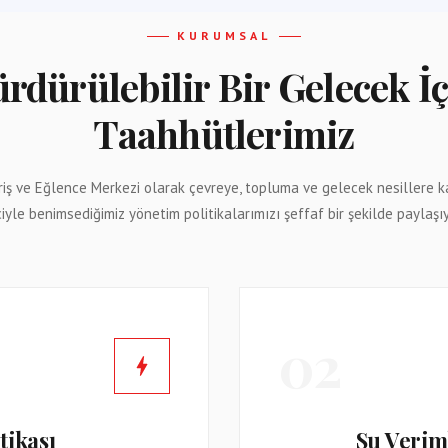
KURUMSAL
rdürülebilir Bir Gelecek İ
Taahhütlerimiz
riş ve Eğlence Merkezi olarak çevreye, topluma ve gelecek nesillere
ciyle benimsediğimiz yönetim politikalarımızı şeffaf bir şekilde paylaşı
02
tikası
Su Veriml