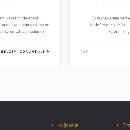
emi kapsamında enerji
Su kaynaklarının veriml
rbon emisyonlarını azaltma ve
hedeflerimiz ve sürdür
dair kurumsal taahhüdümüz.
ilkelerimizi i
BELGEYI GÖRÜNTÜLE
PDF
Mağazalar
Fır