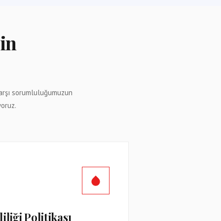
çin
 karşı sorumluluğumuzun
yoruz.
iliği Politikası