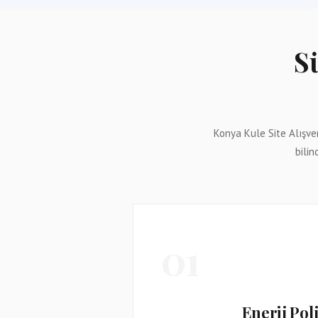
Sü
Konya Kule Site Alışve
bilin
01
Enerji Poli